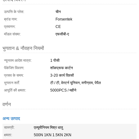
उत्पत्ति के प्लेस:
चीन
ब्रांड नाम:
Forsentek
प्रमाणन:
CE
मॉडल संख्या:
एफसीबी-ए
भुगतान & नौवहन नियमों
न्यूनतम आदेश मात्रा:
1 पीसी
पैकेजिंग विवरण:
शॉकप्रूफ कार्टन
प्रसव के समय:
3-20 कार्य दिवसों
भुगतान शर्तें:
टी / टी, वेस्टर्न यूनियन, मनीग्राम, पेपैल
आपूर्ति की क्षमता:
5000PCS / महीने
वर्णन
अन्य उत्पाद
सामग्री:
एल्यूमीनियम मिश्र धातु
क्षमता:
500N 1KN 1.5KN 2KN