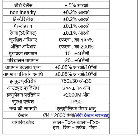
जीरो बैलेंस
± 5% आरओ
nonlinearity
±0.2% आरओ
हिस्टैरिसीस
±0.2% आरओ
गैर-दोहराव
±0.1% आरओ
रेंगना(30मिनट)
±0.1% आरओ
सुरक्षित अधिभार
एफएस . का १५०%
अंतिम अधिभार
एफएस . का 200%
हे
मुआवजा तापमान
-10...+40
सी
हे
परिचालन तापमान
-20...+60
सी
हे
तापमान बदलाव शून्य
±0.05% आरओ/10
सी
हे
तापमान परिवर्तन अवधि
±0.05% आरओ/10
सी
इनपुट प्रतिरोध
750±30 ओम30
आउटपुट प्रतिरोध
७०० ± १० ओम
इन्सुलेशन प्रतिरोध
>2000M ओम
सुरक्षा प्रवेश
IP50
तत्व की सामग्री
एल्यूमीनियम मिश्र धातु
केबल
Ø4 * 2000 मिमी
(लंबी केबल उपलब्ध)
वायरिंग कोड
लाल--Exc+ काला--Exc-
हरा - सिग + सफेद - सिग -