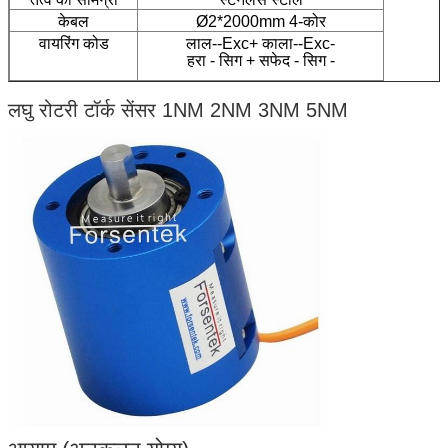
केबल
Ø2*2000mm 4-कोर
वायरिंग कोड
लाल--Exc+ काला--Exc-
हरा - सिग + सफेद - सिग -
लघु रोटरी टॉर्क सेंसर 1NM 2NM 3NM 5NM