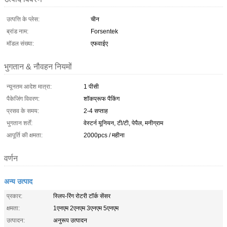
उत्पत्ति के प्लेस:
चीन
ब्रांड नाम:
Forsentek
मॉडल संख्या:
एफवाईए
भुगतान & नौवहन नियमों
न्यूनतम आदेश मात्रा:
1 पीसी
पैकेजिंग विवरण:
शॉकप्रूफ पैकिंग
प्रसव के समय:
2-4 सप्ताह
भुगतान शर्तें:
वेस्टर्न यूनियन, टी/टी, पेपैल, मनीग्राम
आपूर्ति की क्षमता:
2000pcs / महीना
वर्णन
अन्य उत्पाद
प्रकार:
स्लिप-रिंग रोटरी टॉर्क सेंसर
क्षमता:
1एनएम 2एनएम 3एनएम 5एनएम
उत्पादन:
अनुरूप उत्पादन