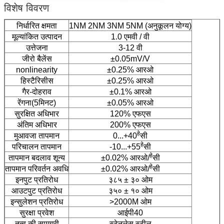
विशेष विवरण
निर्धारित क्षमता
1NM 2NM 3NM 5NM (अनुकूलन योग्य)
मूल्यांकित उत्पादन
1.0 एमवी / वी
उत्तेजना
3-12 वी
जीरो बैलेंस
±0.05mV/V
nonlinearity
±0.25% आरओ
हिस्टैरिसीस
±0.25% आरओ
गैर-दोहराव
±0.1% आरओ
रेंगना(5मिनट)
±0.05% आरओ
सुरक्षित अधिभार
120% एफएस
अंतिम अधिभार
200% एफएस
हे
मुआवजा तापमान
0...+40
सी
हे
परिचालन तापमान
-10...+55
सी
हे
तापमान बदलाव शून्य
±0.02% आरओ/
सी
हे
तापमान परिवर्तन अवधि
±0.02% आरओ/
सी
इनपुट प्रतिरोध
३८५ ± ३० ओम
आउटपुट प्रतिरोध
३५० ± १० ओम
इन्सुलेशन प्रतिरोध
>2000M ओम
सुरक्षा प्रवेश
आईपी40
तत्व की सामग्री
स्टेनलेस स्टील