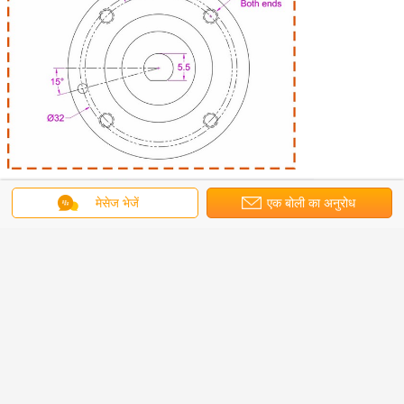
मेसेज भेजें
एक बोली का अनुरोध
सबसे उत्तम प्रतिदान प्राप्त करें
लघु रोटरी टोक़ सेंसर 1NM 2NM 3NM
5NM घूर्णन टोक़ माप
जारी रखें