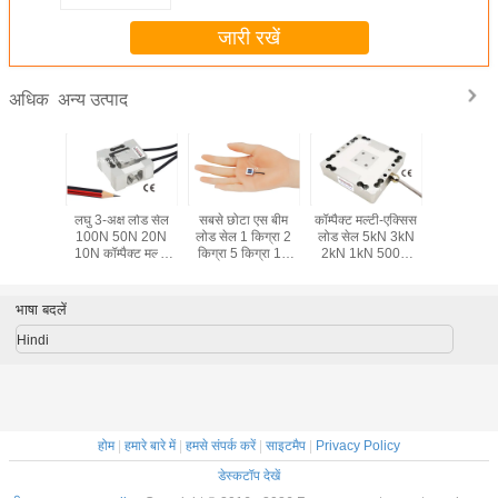
जारी रखें
अन्य उत्पाद
अधिक
ड सेल 50
लघु 3-अक्ष लोड सेल
सबसे छोटा एस बीम
कॉम्पैक्ट मल्टी-एक्सिस
सबसे छोटा 
00 किग्रा
100N 50N 20N
लोड सेल 1 किग्रा 2
लोड सेल 5kN 3kN
सेल 500
्रा 300
10N कॉम्पैक्ट मल्टी
किग्रा 5 किग्रा 10
2kN 1kN 500N
100N 
00 किग्रा
एक्सिस फोर्स सेंसर
किग्रा 20 किग्रा लघु
200N 3 एक्सिस फोर्स
सबमिनेचर सं
षीय सेंसर
एस टाइप फोर्स सेंसर
सेंसर
ट्रांसड्
भाषा बदलें
Hindi
होम
|
हमारे बारे में
|
हमसे संपर्क करें
|
साइटमैप
|
Privacy Policy
डेस्कटॉप देखें