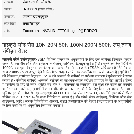
संरचना:
जेआर एस-बीम लोड सेल
क्षमता:
0-1000N (चयन योग्य)
उत्पादन:
एनालॉग ट्रांसड्यूसर
लोड दिशा:
तनाव/संपीड़न
संबंध:
Exception : INVALID_FETCH - getIP() ERROR
माइक्रो लोड सेल 10N 20N 50N 100N 200N 500N लघु तनाव
संपीड़न सेंसर
माइक्रो फोर्स ट्रांसड्यूसर
FSSM विभिन्न प्रकार के अनुप्रयोगों के लिए एक कॉम्पैक्ट डिज़ाइन प्रदान
करता है।एस बीम लोड सेल श्रृंखला सटीकता, कॉम्पैक्ट डिज़ाइन सुविधाएँ और चुनने के लिए 10N से
1000N तक एक विस्तृत क्षमता रेंज प्रदान करती है। मिनी लोड सेल FSSM अधिकतम 0.1% गैर- के
साथ 2.0mV / V आउटपुट देने के लिए मेटल फ़ॉइल स्ट्रेन गेज तकनीक का उपयोग करता है। पूर्ण पैमाने
की रैखिकता, कॉम्पैक्ट डिज़ाइन FSSM को आसानी से मशीनरी या परीक्षण उपकरण में एम्बेड करने में सक्षम
बनाता है - पैकेजिंग मशीनरी, असेंबली मशीनरी या एंड-ऑफ-लाइन परीक्षण उपकरण के लिए आदर्श। सेंसर
में माउंटिंग के लिए दो तरफ थ्रेडेड छेद होते हैं। संलग्नक या उपकरण, इस सूक्ष्म बल सेंसर का उपयोग
सीमित स्थान वाले अनुप्रयोगों में तनाव और संपीड़न बल माप दोनों के लिए किया जा सकता है। आप
जूनियर एस बीम लोड सेल एफएसएसएम को FUTEK लोड सेल LSB200, मार्क मिनिएचर फोर्स सेंसर
सीरीज R04, flintec s- के साथ विनिमेय पा सकते हैं। बीम फोर्स सेंसर आईएसए, फ्लिंटेक लोड सेल
आईएसबी, आदि। मानक विनिर्देशों के अलावा, मॉडल एफएसएसएम को बेहतर फिट ग्राहकों के अनुप्रयोगों
के लिए संशोधित या अनुकूलित किया जा सकता है।