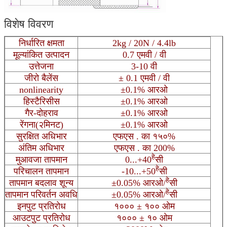
विशेष विवरण
निर्धारित क्षमता
2kg / 20N / 4.4lb
मूल्यांकित उत्पादन
0.7 एमवी / वी
उत्तेजना
3-10 वी
जीरो बैलेंस
± 0.1 एमवी / वी
nonlinearity
±0.1% आरओ
हिस्टैरिसीस
±0.1% आरओ
गैर-दोहराव
±0.1% आरओ
रेंगना(२मिनट)
±0.1% आरओ
सुरक्षित अधिभार
एफएस . का १५०%
अंतिम अधिभार
एफएस . का 200%
हे
मुआवजा तापमान
0...+40
सी
हे
परिचालन तापमान
-10...+50
सी
हे
तापमान बदलाव शून्य
±0.05% आरओ/
सी
हे
तापमान परिवर्तन अवधि
±0.05% आरओ/
सी
इनपुट प्रतिरोध
१००० ± १०० ओम
आउटपुट प्रतिरोध
१००० ± १० ओम