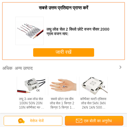
सबसे उत्तम प्रतिदान प्राप्त करें
लघु लोड सेल 2 किलो छोटे वजन सेंसर 2000
ग्राम वजन माप:
जारी रखें
अन्य उत्पाद
अधिक
ड सेल 50
लघु 3-अक्ष लोड सेल
सबसे छोटा एस बीम
कॉम्पैक्ट मल्टी-एक्सिस
सबसे छोटा 
00 किग्रा
100N 50N 20N
लोड सेल 1 किग्रा 2
लोड सेल 5kN 3kN
सेल 500
्रा 300
10N कॉम्पैक्ट मल्टी
किग्रा 5 किग्रा 10
2kN 1kN 500N
100N 
00 किग्रा
एक्सिस फोर्स सेंसर
किग्रा 20 किग्रा लघु
200N 3 एक्सिस फोर्स
सबमिनेचर सं
षीय सेंसर
एस टाइप फोर्स सेंसर
सेंसर
ट्रांसड्
मेसेज भेजें
एक बोली का अनुरोध
भाषा बदलें