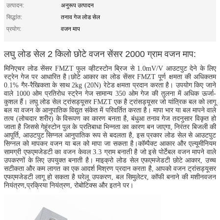
उत्पादन:
अनुरूप उत्पादन
सिद्धांत:
तनाव गेज लोड सेल
प्रयोग:
वजन माप
लघु लोड सेल 2 किलो छोटे वजन सेंसर 2000 ग्राम वजन माप:
मिनिएचर लोड सेंसर FMZT फुल व्हीटस्टोन ब्रिज से 1.0mV/V आउटपुट देने के लिए
स्ट्रेन गेज पर आधारित है।छोटे आकार का लोड सेंसर FMZT पूर्ण क्षमता की अधिकतम
0.1% गैर-रैखिकता के साथ 2kg (20N) रेटेड क्षमता प्रदान करता है। उपयोग किए जाने
वाले 1000 ओम प्रतिरोध स्ट्रेन गेज सामान्य 350 ओम गेज की तुलना में अधिक ऊर्जा-
कुशल हैं। लघु लोड सेल ट्रांसड्यूसर FMZT एक है ट्रांसड्यूसर जो यांत्रिक बल को लागू
बल या वजन के आनुपातिक विद्युत संकेत में परिवर्तित करता है। मापा भार या बल मापने वाले
तत्व (लोचदार शरीर) के विरूपण का कारण बनता है, बंधुआ तनाव गेज तदनुसार विकृत हो
जाता है जिससे गेहूंस्टोन पुल के प्रतिबाधा भिन्नता का कारण बन जाएगा, निरंतर बिजली की
आपूर्ति, आउटपुट सिग्नल आनुपातिक रूप से बदलता है, इस प्रकार लोड सेल से आउटपुट
सिग्नल को मापकर वजन या बल को मापा जा सकता है।
कॉम्पैक्ट आकार और एल्यूमीनियम
सामग्री एफएमजेडटी का वजन केवल 3.3 ग्राम बनाती है जो इसे पोर्टेबल वजन मापने वाले
उपकरणों के लिए उपयुक्त बनाती है। माइक्रो लोड सेल एफएमजेडटी छोटे आकार, उच्च
सटीकता और कम लागत का एक आदर्श मिश्रण प्रदान करता है, आपको वजन ट्रांसड्यूसर
एफएमजेडटी लागू हो सकता है
घरेलू उपकरण, बल सिमुलेटर,
कॉफी बनाने की मशीन
वजन
नियंत्रण,
प्रक्रिया नियंत्रण, रोबोटिक्स और इतने पर।