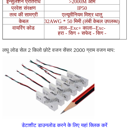
इन्सुलेशन प्रतिरोध
>2000M ओम
प्रवेश संरक्षण
IP50
तत्व की सामग्री
एल्यूमीनियम मिश्र धातु
केबल
32AWG * 50 मिमी (लंबी केबल उपलब्ध)
वायरिंग कोड
लाल--Exc+ काला--Exc-
हरा - सिग + सफेद - सिग -
लघु लोड सेल 2 किलो छोटे वजन सेंसर 2000 ग्राम वजन माप:
डेटाशीट डाउनलोड करने के लिए यहां क्लिक करें