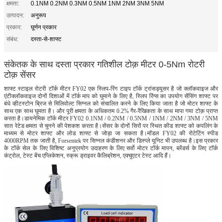
क्षमता:
0.1NM 0.2NM 0.3NM 0.5NM 1NM 2NM 3NM 5NM
उत्पादन:
अनुरूप
प्रकार:
घूर्णन प्रकार
संबंध:
दस्ता-से-शाफ्ट
संकेतक के साथ दस्ता प्रकार गतिशील टोक़ मीटर 0-5Nm रोटरी
टोक़ सेंसर
शाफ्ट स्टाइल रोटरी टॉर्क मीटर FY02 एक स्लिप-रिंग टाइप टॉर्क ट्रांसड्यूसर है जो क्लॉकवाइज और
एंटीक्लॉकवाइज दोनों दिशाओं में टॉर्क माप को घुमाने के लिए है, स्लिप रिंग्स का उपयोग सेंसिंग शाफ्ट पर
बंधे व्हीटस्टोन ब्रिज से मिलिवोल्ट सिग्नल को संचालित करने के लिए किया जाता है जो मोटर शाफ्ट के
साथ एक साथ घूमता है। और पूरी क्षमता के अधिकतम 0.2% गैर-रैखिकता के साथ मापा गया टोक़ प्राप्त
करता है।डायनेमिक टॉर्क मीटर FY02 0.1NM / 0.2NM / 0.5NM / 1NM / 2NM / 3NM / 5NM
सात रेटेड क्षमता से चुनने की पेशकश करता है।सेंसर के दोनों सिरों पर स्थित कीड शाफ्ट को कपलिंग के
माध्यम से मोटर शाफ्ट और लोड शाफ्ट से जोड़ा जा सकता है।मॉडल FY02 की रोटेटिंग स्पीड
4000RPM तक जाती है, Forsentek पर सिग्नल कंडीशनर और डिस्प्ले यूनिट भी उपलब्ध है।इस प्रकार
के टॉर्क सेल के लिए विशिष्ट अनुप्रयोग उदाहरण के लिए सर्वो मोटर टॉर्क मापन, ब्लेंडर्स के लिए टॉर्क
कंट्रोल, टेस्ट बेंच एप्लिकेशन, स्क्रू ड्राइवर कैलिब्रेशन, एक्चुएटर टेस्ट आदि हैं।