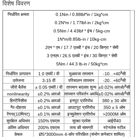
विशेष विवरण
निर्धारित क्षमता
0.1Nm / 0.88lbf*in / 1kg*cm
0.2N*m / 1.77lbf-in / 2kg*cm
0.5Nm / 4.43lbf * इंच / 5kg-cm
1N*m/8.85lb-in / 10kg-cm
2एन * एम / 17.7 एलबी * इंच / 20 किग्रा * सेमी
3 एनएम / 26.5 एलबी * इंच / 30 किग्रा * सेमी
5Nm / 44.3 lb-in / 50kg*cm
हे
निर्धारित उत्पादन
1.0 एमवी / वी
मुआवजा तापमान
-10...+40
सी
हे
उत्तेजना
3-15 वी
परिचालन तापमान
-20...+60
सी
हे
जीरो बैलेंस
± 0.05 एमवी / वी
तापमान बदलाव शून्य
±0.02% आरओ/
सी
हे
nonlinearity
±0.2% आरओ
तापमान परिवर्तन अवधि
±0.02% आरओ/
सी
हिस्टैरिसीस
±0.2% आरओ
इनपुट प्रतिरोध
380 ± 30 ओम
गैर-दोहराव
±0.1% आरओ
आउटपुट प्रतिरोध
350 ± 5 ओम
रेंगना(10मिनट)
±0.1% आरओ
इन्सुलेशन प्रतिरोध
>2000M ओम
सुरक्षित अधिभार
150% एफएस
सुरक्षा प्रवेश
आईपी40
अंतिम अधिभार
200% एफएस
तत्व की सामग्री
स्टेनलेस स्टील
केबल
Ø5*3000mm 4-कोर परिरक्षित (संभोग कनेक्टर शामिल)