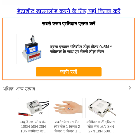
डेटाशीट डाउनलोड करने के लिए यहां क्लिक करें
सबसे उत्तम प्रतिदान प्राप्त करें
दस्ता प्रकार गतिशील टोक़ मीटर 0-5N *
संकेतक के साथ एम रोटरी टोक़ सेंसर
जारी रखें
अन्य उत्पाद
अधिक
ड सेल 50
लघु 3-अक्ष लोड सेल
सबसे छोटा एस बीम
कॉम्पैक्ट मल्टी-एक्सिस
सबसे छोटा 
00 किग्रा
100N 50N 20N
लोड सेल 1 किग्रा 2
लोड सेल 5kN 3kN
सेल 500
्रा 300
10N कॉम्पैक्ट मल्टी
किग्रा 5 किग्रा 10
2kN 1kN 500N
100N 
00 किग्रा
एक्सिस फोर्स सेंसर
किग्रा 20 किग्रा लघु
200N 3 एक्सिस फोर्स
सबमिनेचर सं