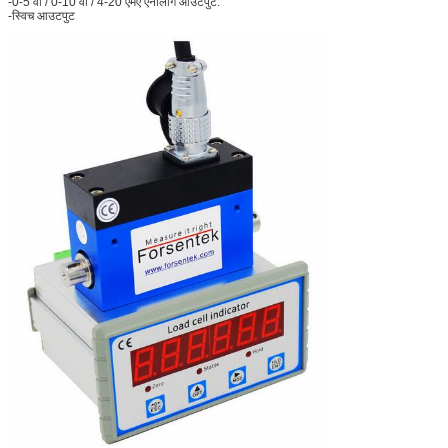
-0-5 वी / 0-10 वी / 4-20 एमए एनालॉग आउटपुट:
-स्विच आउटपुट