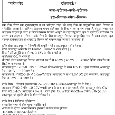
वायरिंग कोड
दक्षिणावर्त@
लाल--उत्तेजना+काले--उत्तेजना-
हरा--सिग्नल+सफेद--सिग्नल-
एक टोक़ सेंसर एक ट्रांसड्यूसर है जो यांत्रिक टोक़ को लागू टोक़ के आनुपातिक एमवी सिग्नल में
परिवर्तित करता है। अभिनय टोरसन मापने वाले तत्व के विरूपण का कारण बनता है, बंधुआ तनाव गेज
तदनुसार विकृत हो जाता है जिससे निरंतर बिजली आपूर्ति के तहत गेहूंस्टोन पुल के प्रतिरोध परिवर्तन का
कारण बन जाएगा। , सिग + और सिग के बीच आउटपुट सिग्नल आनुपातिक रूप से बदल जाएगा, इस
प्रकार ट्रांसड्यूसर से आउटपुट सिग्नल को मापकर पल को मापा जा सकता है।
टॉर्क सेंसर आउटपुट: = (बिजली की आपूर्ति * रेटेड आउटपुट) * लोड / क्षमता
रेटेड आउटपुट आम तौर पर 1mV/V~3mV/V के भीतर होता है।
बिजली की आपूर्ति आम तौर पर 3-15V के भीतर होती है।
भार/क्षमता 0-1 के भीतर है।
तो टॉर्क सेंसर आउटपुट सिग्नल सामान्य रूप से 0-45mV (-45mV ... + 45mV द्विदिश लोड सेल के
लिए) के भीतर होता है।
उदाहरण एक: FY02-0.5NM 1.0mV/V रेटेड आउटपुट के साथ 10V DC द्वारा संचालित, आउटपुट
रेंज -10mV ... + 10mV है।
उदाहरण दो: FY02-0.1NM 1.0mV/V रेटेड आउटपुट के साथ 3.3V DC द्वारा संचालित, आउटपुट
रेंज -3.3mV...+3.3mV है।
टॉर्क सेंसर + सिग्नल एम्पलीफायर -5-5V 0-10V 4-20mA आउटपुट देने के लिए।
उदाहरण: FY02-2NM -10-10V एम्पलीफायर के साथ काम कर रहा है, टॉर्क-आउटपुट संबंध CW
दिशा VS 0-10V आउटपुट में 0-2Nm टॉर्क होगा, CCW दिशा में 0-2Nm टॉर्क VS 0- (-10V)
आउटपुट, जो त्रुटि सीमा के भीतर रैखिक है।
टॉर्क सेल + डिजिटल इंडिकेटर:
वास्तविक समय में टोक़ मूल्य प्रदर्शित करें
-परीक्षण के दौरान अधिकतम बल हथियाने के लिए पीक होल्डिंग
-RS485 या RS232 इंटरफ़ेस