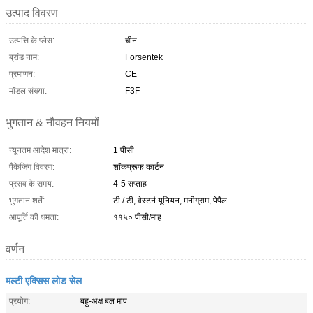
उत्पाद विवरण
उत्पत्ति के प्लेस:
चीन
ब्रांड नाम:
Forsentek
प्रमाणन:
CE
मॉडल संख्या:
F3F
भुगतान & नौवहन नियमों
न्यूनतम आदेश मात्रा:
1 पीसी
पैकेजिंग विवरण:
शॉकप्रूफ कार्टन
प्रसव के समय:
4-5 सप्ताह
भुगतान शर्तें:
टी / टी, वेस्टर्न यूनियन, मनीग्राम, पेपैल
आपूर्ति की क्षमता:
११५० पीसी/माह
वर्णन
मल्टी एक्सिस लोड सेल
प्रयोग:
बहु-अक्ष बल माप