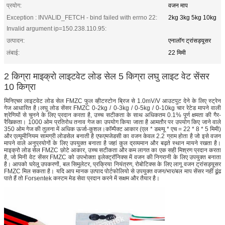
प्रयोग:
वजन माप
Exception : INVALID_FETCH - bind failed with errno 22:
2kg 3kg 5kg 10kg
Invalid argument ip=150.238.110.95:
उत्पादन:
एनालॉग ट्रांसड्यूसर
लंबाई:
22 मिमी
2 किग्रा माइक्रो लाइटवेट लोड सेल 5 किग्रा लघु लाइट वेट सेंसर
10 किग्रा
मिनिएचर लाइटवेट लोड सेल FMZC फुल व्हीटस्टोन ब्रिज से 1.0mV/V आउटपुट देने के लिए स्ट्रेन
गेज आधारित है।लघु लोड सेंसर FMZC 0-2kg / 0-3kg / 0-5kg / 0-10kg चार रेटेड मापने वाली
श्रेणियों से चुनने के लिए प्रदान करता है, उच्च सटीकता के साथ अधिकतम 0.1% पूर्ण क्षमता की गैर-
रैखिकता। 1000 ओम प्रतिरोध तनाव गेज का उपयोग किया जाता है आमतौर पर उपयोग किए जाने वाले
350 ओम गेज की तुलना में अधिक ऊर्जा-कुशल।कॉम्पैक्ट आकार (एल * डब्ल्यू * एच = 22 * ​​8 * 5 मिमी)
और एल्यूमीनियम सामग्री लोडसेल बनाती है एफएमजेडसी का वजन केवल 2.2 ग्राम होता है जो इसे वजन
मापने वाले अनुप्रयोगों के लिए उपयुक्त बनाता है जहां कुल द्रव्यमान और बढ़ते स्थान मायने रखता है।
माइक्रो लोड सेल FMZC छोटे आकार, उच्च सटीकता और कम लागत का एक सही मिश्रण प्रदान करता
है, जो मिनी वेट सेंसर FMZC को उपभोक्ता इलेक्ट्रॉनिक्स में वजन की निगरानी के लिए उपयुक्त बनाता
है। आपको घरेलू उपकरणों, बल सिमुलेटर, प्रक्रिया नियंत्रण, रोबोटिक्स के लिए लागू वजन ट्रांसड्यूसर
FMZC मिल सकता है। यदि आप मानक उत्पाद पोर्टफोलियो से उपयुक्त वजन/भार/बल माप सेंसर नहीं ढूंढ
पाते हैं तो Forsentek कस्टम मेड सेवा प्रदान करने में सक्षम और तैयार है।