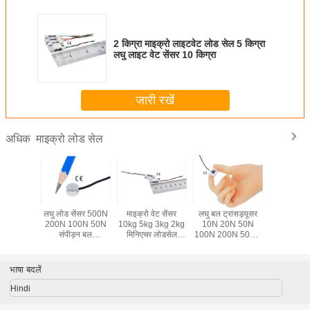
2 किग्रा माइक्रो लाइटवेट लोड सेल 5 किग्रा
लघु लाइट वेट सेंसर 10 किग्रा
जारी रखें
माइक्रो लोड सेल
अधिक
ड सेल 10lb
लघु लोड सेंसर 500N
माइक्रो वेट सेंसर
लघु बल ट्रांसड्यूसर
माइक्रो फोर
lb 100lb
200N 100N 50N
10kg 5kg 3kg 2kg
10N 20N 50N
2lbf 5lb 10
 बल मापन
संपीड़न बल
मिनिएचर लोडसेल
100N 200N 500N
50 lbf 10
ड्यूसर
ट्रांसड्यूसर
ट्रांसड्यूसर
पुश पुल लोड सेल
lb मिनिएचर
ट्रांसड्
भाषा बदलें
Hindi