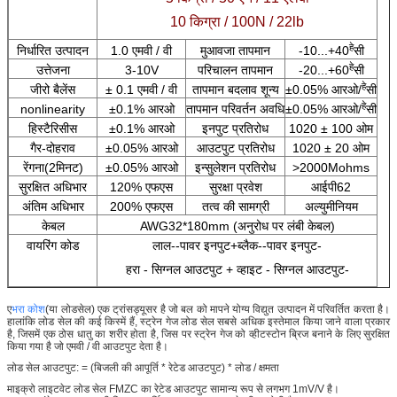
10 किग्रा / 100N / 22lb
हे
निर्धारित उत्पादन
1.0 एमवी / वी
मुआवजा तापमान
-10...+40
सी
हे
उत्तेजना
3-10V
परिचालन तापमान
-20...+60
सी
हे
जीरो बैलेंस
± 0.1 एमवी / वी
तापमान बदलाव शून्य
±0.05% आरओ/
सी
हे
nonlinearity
±0.1% आरओ
तापमान परिवर्तन अवधि
±0.05% आरओ/
सी
हिस्टैरिसीस
±0.1% आरओ
इनपुट प्रतिरोध
1020 ± 100 ओम
गैर-दोहराव
±0.05% आरओ
आउटपुट प्रतिरोध
1020 ± 20 ओम
रेंगना(2मिनट)
±0.05% आरओ
इन्सुलेशन प्रतिरोध
>2000Mohms
सुरक्षित अधिभार
120% एफएस
सुरक्षा प्रवेश
आईपी62
अंतिम अधिभार
200% एफएस
तत्व की सामग्री
अल्युमीनियम
केबल
AWG32*180mm (अनुरोध पर लंबी केबल)
वायरिंग कोड
लाल--पावर इनपुट+ब्लैक--पावर इनपुट-
हरा - सिग्नल आउटपुट + व्हाइट - सिग्नल आउटपुट-
ए
भरा कोश
(या लोडसेल) एक ट्रांसड्यूसर है जो बल को मापने योग्य विद्युत उत्पादन में परिवर्तित करता है।
हालांकि लोड सेल की कई किस्में हैं, स्ट्रेन गेज लोड सेल सबसे अधिक इस्तेमाल किया जाने वाला प्रकार
है, जिसमें एक ठोस धातु का शरीर होता है, जिस पर स्ट्रेन गेज को व्हीटस्टोन ब्रिज बनाने के लिए सुरक्षित
किया गया है जो एमवी / वी आउटपुट देता है।
लोड सेल आउटपुट: = (बिजली की आपूर्ति * रेटेड आउटपुट) * लोड / क्षमता
माइक्रो लाइटवेट लोड सेल FMZC का रेटेड आउटपुट सामान्य रूप से लगभग 1mV/V है।