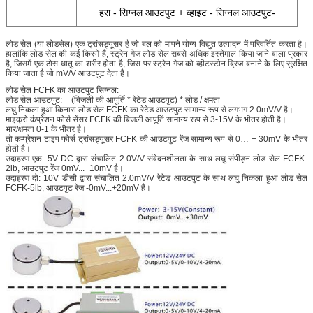
हरा - सिग्नल आउटपुट + व्हाइट - सिग्नल आउटपुट-
लोड सेल (या लोडसेल) एक ट्रांसड्यूसर है जो बल को मापने योग्य विद्युत उत्पादन में परिवर्तित करता है।
हालांकि लोड सेल की कई किस्में हैं, स्ट्रेन गेज लोड सेल सबसे अधिक इस्तेमाल किया जाने वाला प्रकार
है, जिसमें एक ठोस धातु का शरीर होता है, जिस पर स्ट्रेन गेज को व्हीटस्टोन ब्रिज बनाने के लिए सुरक्षित
किया जाता है जो mV/V आउटपुट देता है।
लोड सेल FCFK का आउटपुट सिग्नल:
लोड सेल आउटपुट: = (बिजली की आपूर्ति * रेटेड आउटपुट) * लोड / क्षमता
लघु निकला हुआ किनारा लोड सेल FCFK का रेटेड आउटपुट सामान्य रूप से लगभग 2.0mV/V है।
माइक्रो कंप्रेशन फोर्स सेंसर FCFK की बिजली आपूर्ति सामान्य रूप से 3-15V के भीतर होती है।
भार/क्षमता 0-1 के भीतर है।
तो कम्प्रेशन टाइप फोर्स ट्रांसड्यूसर FCFK की आउटपुट रेंज सामान्य रूप से 0… + 30mV के भीतर
होती है।
उदाहरण एक: 5V DC द्वारा संचालित 2.0V/V संवेदनशीलता के साथ लघु संपीड़न लोड सेल FCFK-
2lb, आउटपुट रेंज 0mV...+10mV है।
उदाहरण दो: 10V डीसी द्वारा संचालित 2.0mV/V रेटेड आउटपुट के साथ लघु निकला हुआ लोड सेल
FCFK-5lb, आउटपुट रेंज -0mV...+20mV है।