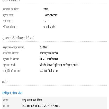
उत्पत्ति के प्लेस:
चीन
ब्रांड नाम:
Forsentek
प्रमाणन:
CE
मॉडल संख्या:
एफसीएफके
भुगतान & नौवहन नियमों
न्यूनतम आदेश मात्रा:
1 पीसी
पैकेजिंग विवरण:
शॉकप्रूफ कार्टन
प्रसव के समय:
3-20 कार्य दिवस
भुगतान शर्तें:
टी/टी, वेस्टर्न यूनियन, मनीग्राम, पेपैल
आपूर्ति की क्षमता:
1988 पीसी / माह
वर्णन
संपीड़न लोड सेल
टाइप:
लघु दबाव बल सेंसर
क्षमता:
2.2lbf 4.5lb 11lb 22 पौंड 45lbs