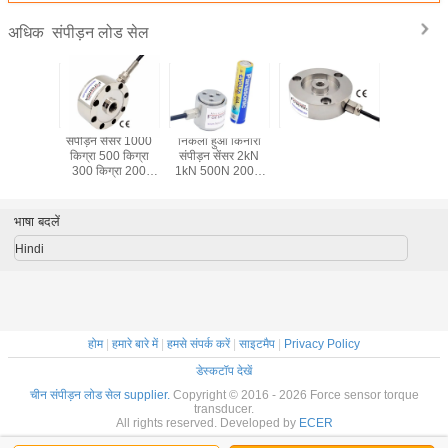
संपीड़न लोड सेल
अधिक
ड सेल 2klb
संपीड़न सेंसर 1000
निकला हुआ किनारा
निकला हुआ
bf 200 lb
किग्रा 500 किग्रा
संपीड़न सेंसर 2kN
प्रकार लोड
lb संपीड़न
300 किग्रा 200
1kN 500N 200N
एलबी 20 ए
ेंसर
किग्रा 100 किग्रा 50
100N 50N 20N
एलबी 100 
किग्रा प्रेस बल माप:
प्रेस लोड सेल के लिए
200 एलबी 4
निकला हुआ किनारा
संपीड़
भाषा बदलें
ट्रांसड्
Hindi
होम
|
हमारे बारे में
|
हमसे संपर्क करें
|
साइटमैप
|
Privacy Policy
डेस्कटॉप देखें
चीन संपीड़न लोड सेल supplier.
Copyright © 2016 - 2026 Force sensor torque
transducer.
All rights reserved. Developed by
ECER