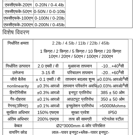
एफसीएफके-20एन
0-20N / 0-4.4lb
एफसीएफके-50एन
0-50N / 0-0-10lb
एफसीएफके-100एन
0-100N / 0-20lb
एफसीएफके-200एन
0-200N / 0-45lb
विशेष विवरण
निर्धारित क्षमता
2.2lb / 4.5lb / 11lb / 22lb / 45lb
1 किग्रा / 2 किग्रा / 5 किग्रा / 10 किग्रा / 20 किग्रा
10एन / 20एन / 50एन / 100एन / 200एन
हे
निर्धारित उत्पादन
2.0 एमवी / वी
मुआवजा तापमान
-10...+40
सी
हे
उत्तेजना
3-15 वी
परिचालन तापमान
-20...+60
सी
हे
जीरो बैलेंस
± 0.1 एमवी / वी
तापमान बदलाव शून्य
±0.03% आरओ/
सी
हे
nonlinearity
±0.3% आरओ
तापमान परिवर्तन अवधि
±0.03% आरओ/
सी
हिस्टैरिसीस
±0.3% आरओ
इनपुट प्रतिरोध
385 ± 50 ओम
गैर-दोहराव
±0.1% आरओ
आउटपुट प्रतिरोध
350 ± 50 ओम
रेंगना(3मिनट)
±0.1% आरओ
इन्सुलेशन प्रतिरोध
>5000Mohms
सुरक्षित अधिभार
150% एफएस
सुरक्षा प्रवेश
IP50
अंतिम अधिभार
200% एफएस
तत्व की सामग्री
स्टेनलेस स्टील
केबल
Ø2*3000mm 4-कोर परिरक्षित
वायरिंग कोड
लाल--पावर इनपुट+ब्लैक--पावर इनपुट-